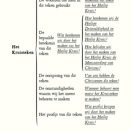
De woorden die men in
makende het teken
dit teken gebruikt
van het Heilig
Kruis?
Hoe betekenen wij de
Heilige
Drievuldigheid in
De
het maken van het
Wat betekenen
bepaalde
Heilig Kruis?
wij door het
betekenis
maken vas het
Het
Hoe belijden wij
van dit
Heilig Kruis?
Kruisteken
door het maken van
teken
het Heilig Kruis de
Menswording van
Christus?
De oorsprong van dit
Van wie hebben de
teken
Christenen dit teken?
De omstandigheden
Wanneer behoort men
waarin wij het meest
meest het Kruisteken
behoren te maken
te maken?
Wat profijt krijgen
wij door het maken
Het profijt van dit teken
van het Heilig
Kruis?