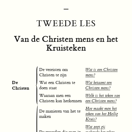
–
TWEEDE LES
Van de Christen mens en het
Kruisteken
De vereisten om
Wat is een Christen
Christen te zijn
mens?
De
Wat een Christen te
Wat betaamt een
Christen
doen staat
Christen mens?
Waaraan men een
Welk is het teken van
Christen kan herkennen
een Christen mens?
Hoe maakt men het
De manieren van het te
teken van het Heilig
maken
Kruis?
Wat zegt gij